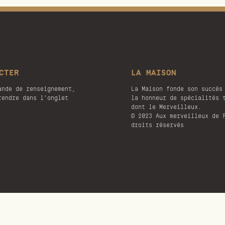
CTER
LA MAISON
ande de renseignement,
La Maison fonde son succès
rendre dans l'onglet
la honneur de spécialités 
dont le Merveilleux.
© 2023 Aux merveilleux de 
droits réservés